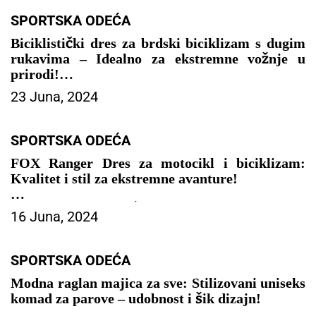
– SPORTSKA ODEĆA
SPORTSKA ODEĆA
Biciklistički dres za brdski biciklizam s dugim
rukavima – Idealno za ekstremne vožnje u
prirodi!
23 Juna, 2024
– SPORTSKA ODEĆA
SPORTSKA ODEĆA
FOX Ranger Dres za motocikl i biciklizam:
Kvalitet i stil za ekstremne avanture!
– SPORTSKA ODEĆA
16 Juna, 2024
SPORTSKA ODEĆA
Modna raglan majica za sve: Stilizovani uniseks
komad za parove – udobnost i šik dizajn!