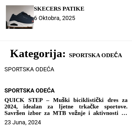
SKECERS PATIKE
6 Oktobra, 2025
Kategorija:
SPORTSKA ODEĆA
SPORTSKA ODEĆA
SPORTSKA ODEĆA
QUICK STEP – Muški biciklistički dres za
2024, idealan za ljetne trkačke sportove.
Savršen izbor za MTB vožnje i aktivnosti na
otvorenom!
23 Juna, 2024