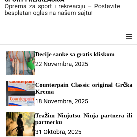
e
Oprema za sport i rekreaciju – Postavite
n
besplatan oglas na našem sajtu!
t
M
e
n
Decije sanke sa gratis kliskom
u
22 Novembra, 2025
Counterpain Classic original Grčka
Krema
18 Novembra, 2025
Tražim Ninjutsu Ninja partnera ili
partnerku
31 Oktobra, 2025