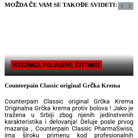
MOŽDA ĆE VAM SE TAKOĐE SVIDETI:
STEZNICI, POJASEVI, ŠTITNICI
Counterpain Classic original Grčka Krema
Counterpain Classic original Grčka Krema
Originalna Grčka krema protiv bolova ! Jako je
tražena u Srbiji zbog njenih jedinstvenih
karakteristika i delovanja! Deluje posle prvog
mazanja , Counterpain Classic PharmaSwiss,
ima široku primenu kod profesionalnih