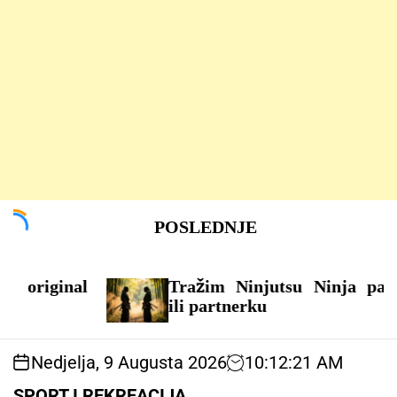
S
POSLEDNJE
k
i
p
ginal
t
Tražim Ninjutsu Ninja partnera
o
ili partnerku
c
o
Nedjelja, 9 Augusta 2026
10
:
12
:
21
AM
n
t
SPORT I REKREACIJA