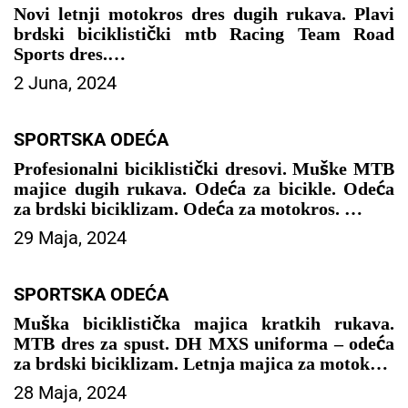
Novi letnji motokros dres dugih rukava. Plavi
brdski biciklistički mtb Racing Team Road
Sports dres.
2 Juna, 2024
– SPORTSKA ODEĆA
SPORTSKA ODEĆA
Profesionalni biciklistički dresovi. Muške MTB
majice dugih rukava. Odeća za bicikle. Odeća
za brdski biciklizam. Odeća za motokros.
29 Maja, 2024
– SPORTSKA ODEĆA
SPORTSKA ODEĆA
Muška biciklistička majica kratkih rukava.
MTB dres za spust. DH MXS uniforma – odeća
za brdski biciklizam. Letnja majica za motokros
28 Maja, 2024
– SPORTSKA ODEĆA