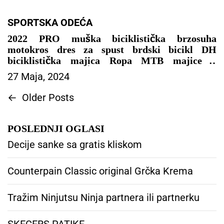
SPORTSKA ODEĆA
2022 PRO muška biciklistička brzosuha
motokros dres za spust brdski bicikl DH
biciklistička majica Ropa MTB majice –
SPORTSKA ODEĆA
27 Maja, 2024
N
←
Older Posts
a
v
POSLEDNJI OGLASI
i
g
Decije sanke sa gratis kliskom
a
c
Counterpain Classic original Grčka Krema
i
j
a
Tražim Ninjutsu Ninja partnera ili partnerku
č
l
SKECERS PATIKE