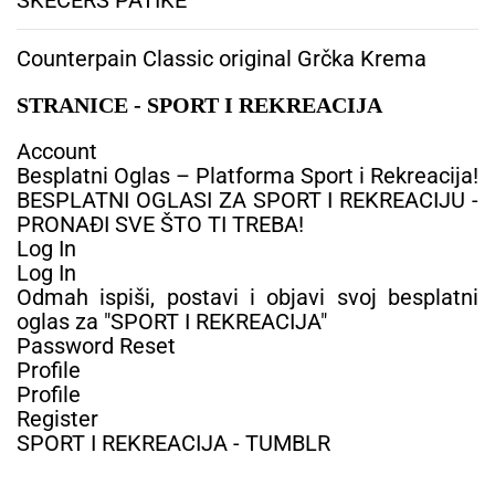
a
n
Counterpain Classic original Grčka Krema
c
i
STRANICE - SPORT I REKREACIJA
m
a
Account
Besplatni Oglas – Platforma Sport i Rekreacija!
BESPLATNI OGLASI ZA SPORT I REKREACIJU -
PRONAĐI SVE ŠTO TI TREBA!
Log In
Log In
Odmah ispiši, postavi i objavi svoj besplatni
oglas za "SPORT I REKREACIJA"
Password Reset
Profile
Profile
Register
SPORT I REKREACIJA - TUMBLR