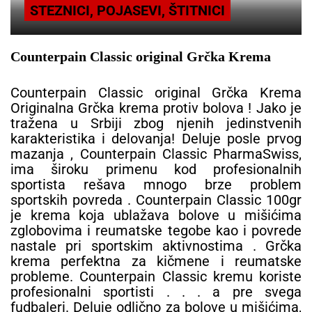
STEZNICI, POJASEVI, ŠTITNICI
Counterpain Classic original Grčka Krema
Counterpain Classic original Grčka Krema
Originalna Grčka krema protiv bolova ! Jako je
tražena u Srbiji zbog njenih jedinstvenih
karakteristika i delovanja! Deluje posle prvog
mazanja , Counterpain Classic PharmaSwiss,
ima široku primenu kod profesionalnih
sportista rešava mnogo brze problem
sportskih povreda . Counterpain Classic 100gr
je krema koja ublažava bolove u mišićima
zglobovima i reumatske tegobe kao i povrede
nastale pri sportskim aktivnostima . Grčka
krema perfektna za kičmene i reumatske
probleme. Counterpain Classic kremu koriste
profesionalni sportisti . . . a pre svega
fudbaleri. Deluje odlično za bolove u mišićima,