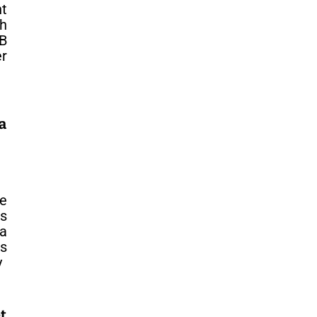
t
ih
B
r
a
ce
s
va
s
y
t