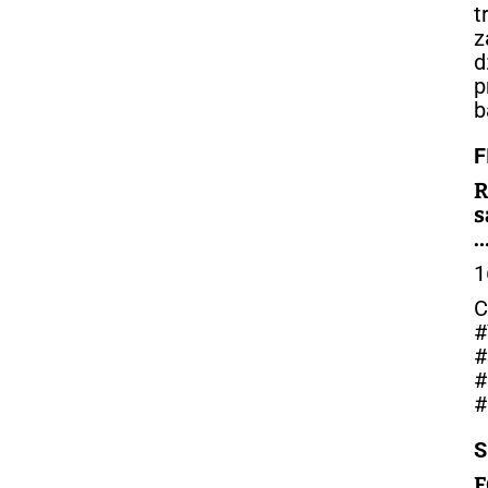
t
z
d
p
b
F
R
s
–
1
C
#
#
#
#
S
F