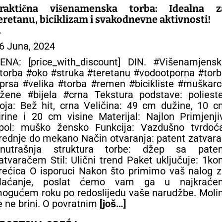
raktična višenamenska torba: Idealna z
eretanu, biciklizam i svakodnevne aktivnosti!
 SPORTSKE TORBE
6 Juna, 2024
ENA: [price_with_discount] DIN. #Višenamjensk
torba #oko #struka #teretanu #vodootporna #tor
prsa #velika #torba #remen #bicikliste #muškar
žene #bijela #crna Tekstura podstave: polieste
oja: Bež hit, crna Veličina: 49 cm dužine, 10 
irine i 20 cm visine Materijal: Najlon Primjenji
pol: muško žensko Funkcija: Vazdušno tvrdoća
rednje do mekano Način otvaranja: patent zatvar
nutrašnja struktura torbe: džep sa paten
atvaračem Stil: Ulični trend Paket uključuje: 1k
rećica O isporuci Nakon što primimo vaš nalog 
laćanje, poslat ćemo vam ga u najkraće
ogućem roku po redoslijedu vaše narudžbe. Moli
e ne brini. O povratnim
[još…]