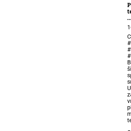
P
t
–
1
C
#
#
#
B
š
s
s
U
z
v
p
m
t