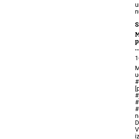
u
n
S
p
–
1
M
u
#
[
#
#
#
n
D
V
i