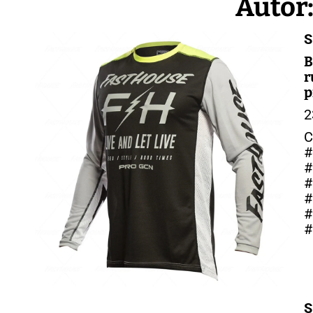
Autor
S
B
r
p
2
–
C
#
#
#
#
#
#
S