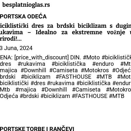
:
besplatnioglas.rs
PORTSKA ODEĆA
iciklistički dres za brdski biciklizam s dugi
ukavima – Idealno za ekstremne vožnje 
rirodi!
3 Juna, 2024
 SPORTSKA ODEĆA
ENA: [price_with_discount] DIN. #Moto #biciklistič
dres #rukavima #biciklistička #enduro #Mt
majica #Downhill #Camiseta #Motokros #Odjeć
brdski #biciklizam #FASTHOUSE #MTB #Mot
biciklistički #dres #rukavima #biciklistička #endu
Mtb #majica #Downhill #Camiseta #Motokro
Odjeća #brdski #biciklizam #FASTHOUSE #MTB
PORTSKE TORBE I RANČEVI