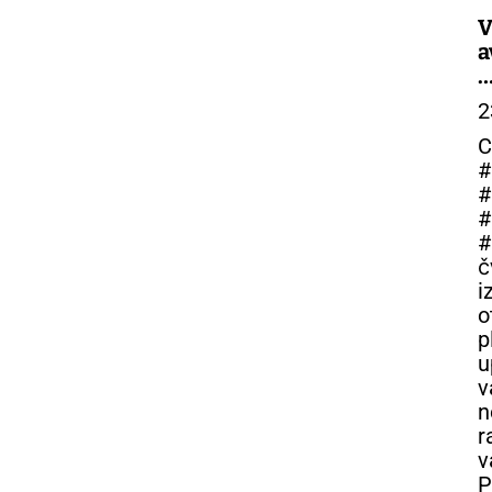
V
a
–
2
C
#
#
#
#
č
i
o
p
u
n
r
v
P