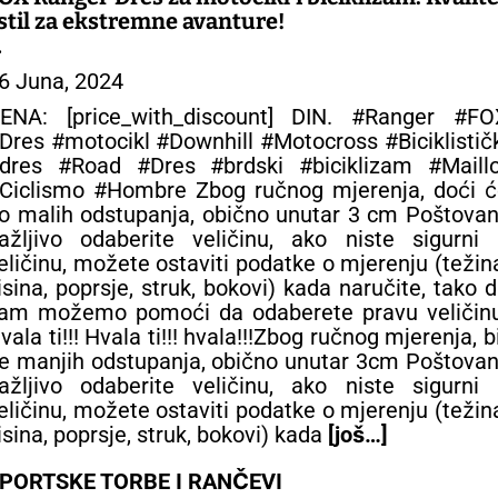
 stil za ekstremne avanture!
 SPORTSKA ODEĆA
6 Juna, 2024
ENA: [price_with_discount] DIN. #Ranger #FO
Dres #motocikl #Downhill #Motocross #Biciklistič
dres #Road #Dres #brdski #biciklizam #Maillo
Ciclismo #Hombre Zbog ručnog mjerenja, doći ć
o malih odstupanja, obično unutar 3 cm Poštovan
ažljivo odaberite veličinu, ako niste sigurni 
eličinu, možete ostaviti podatke o mjerenju (težin
isina, poprsje, struk, bokovi) kada naručite, tako 
am možemo pomoći da odaberete pravu veličinu
vala ti!!! Hvala ti!!! hvala!!!Zbog ručnog mjerenja, b
e manjih odstupanja, obično unutar 3cm Poštovan
ažljivo odaberite veličinu, ako niste sigurni 
eličinu, možete ostaviti podatke o mjerenju (težin
isina, poprsje, struk, bokovi) kada
[još…]
PORTSKE TORBE I RANČEVI