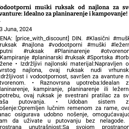
odootporni muški ruksak od najlona za sv
vanture: Idealno za planinarenje i kampovanje!
 SPORTSKE TORBE
3 Juna, 2024
ENA: [price_with_discount] DIN. #Klasični #muš
ruksak #najlona #vodootporni #muški #ležern
putni #ruksak #Planinarenje #otvoreno
Kampiranje #planinarski #ruksak #Sportska #tor
žene • Izdržljivi najlonski materijal:Napravljen 
vrstog najlona, ​​ovaj ruksak nudi vrhunsk
zdržljivost i vodootpornost, savršen za avanture 
tvorenom. • Raznovrsna upotreba:Idealan z
laninarenje, kampiranje, planinarenje ili ležer
potrebu, ovaj ruksak je svestrani pratilac za s
vaša putovanja. • Udoban sistem z
ošenje:Opremljen lučnim remenom za rame, ova
anac osigurava udobno nošenje, omogućavajuć
am da uživate u putovanju bez nelagode. 
rostrana unutrašnjost:Sa svojom prostrano