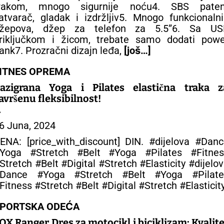
rakom, mnogo sigurnije noću4. SBS paten
atvarač, gladak i izdržljiv5. Mnogo funkcionaln
žepova, džep za telefon za 5.5”6. Sa US
riključkom i žicom, trebate samo dodati powe
ank7. Prozračni dizajn leđa,
[još…]
ITNES OPREMA
azigrana Yoga i Pilates elastična traka z
avršenu fleksibilnost!
 FITNES OPREMA
6 Juna, 2024
ENA: [price_with_discount] DIN. #dijelova #Dan
Yoga #Stretch #Belt #Yoga #Pilates #Fitnes
Stretch #Belt #Digital #Stretch #Elasticity #dijelo
Dance #Yoga #Stretch #Belt #Yoga #Pilate
Fitness #Stretch #Belt #Digital #Stretch #Elasticit
PORTSKA ODEĆA
OX Ranger Dres za motocikl i biciklizam: Kvalite