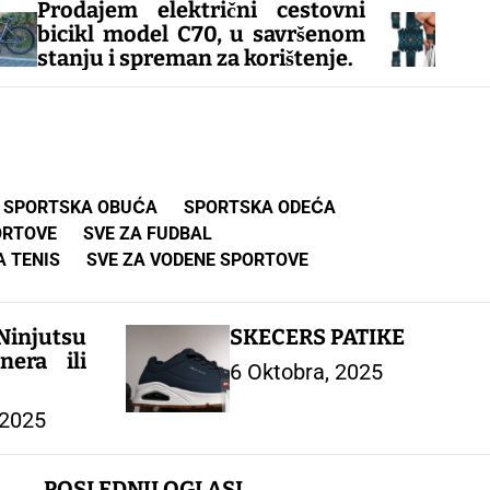
m električni cestovni
EMS ABS To
model C70, u savršenom
Trbušnjake 
 spreman za korištenje.
fitness opre
toniranje kod
kao 60 minut
samo 20 minu
– FITNES OPR
SPORTSKA OBUĆA
SPORTSKA ODEĆA
ORTOVE
SVE ZA FUDBAL
A TENIS
SVE ZA VODENE SPORTOVE
injutsu
SKECERS PATIKE
nera ili
6 Oktobra, 2025
 2025
POSLEDNJI OGLASI