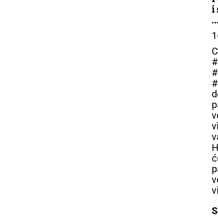
i
–
1
C
#
#
#
d
p
v
v
v
H
ć
p
v
v
S