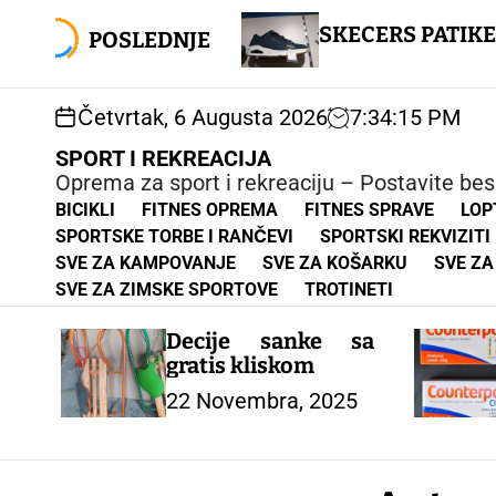
S
 partnera
Co
k
SKECERS PATIKE
POSLEDNJE
Gr
i
p
t
Četvrtak, 6 Augusta 2026
7
:
34
:
17
PM
o
c
SPORT I REKREACIJA
o
Oprema za sport i rekreaciju – Postavite be
n
BICIKLI
FITNES OPREMA
FITNES SPRAVE
LOP
t
SPORTSKE TORBE I RANČEVI
SPORTSKI REKVIZITI
e
SVE ZA KAMPOVANJE
SVE ZA KOŠARKU
SVE ZA
n
SVE ZA ZIMSKE SPORTOVE
TROTINETI
t
Decije sanke sa
gratis kliskom
22 Novembra, 2025