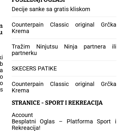
Decije sanke sa gratis kliskom
Counterpain Classic original Grčka
m
Krema
u
Tražim Ninjutsu Ninja partnera ili
partnerku
ki
b
SKECERS PATIKE
a
o
ro
Counterpain Classic original Grčka
s
Krema
STRANICE - SPORT I REKREACIJA
Account
Besplatni Oglas – Platforma Sport i
Rekreacija!