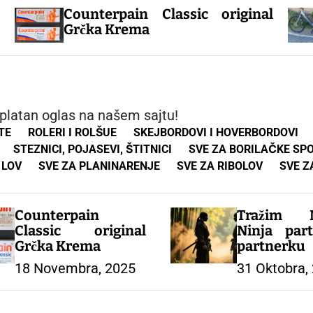
Prodaje
unterpain Classic original
bicikl 
čka Krema
stanju i
splatan oglas na našem sajtu!
TE
ROLERI I ROLŠUE
SKEJBORDOVI I HOVERBORDOVI
STEZNICI, POJASEVI, ŠTITNICI
SVE ZA BORILAČKE SP
 LOV
SVE ZA PLANINARENJE
SVE ZA RIBOLOV
SVE Z
Counterpain
Tražim N
Classic original
Ninja part
Grčka Krema
partnerku
18 Novembra, 2025
31 Oktobra,