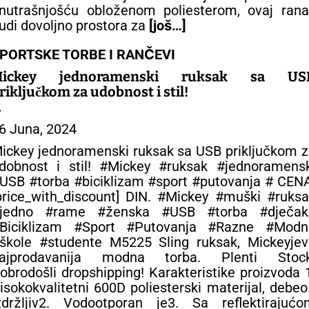
nutrašnjošću obloženom poliesterom, ovaj rana
udi dovoljno prostora za
[još…]
PORTSKE TORBE I RANČEVI
Mickey jednoramenski ruksak sa US
riključkom za udobnost i stil!
 SPORTSKE TORBE
6 Juna, 2024
ickey jednoramenski ruksak sa USB priključkom 
dobnost i stil! #Mickey #ruksak #jednoramensk
USB #torba #biciklizam #sport #putovanja # CEN
price_with_discount] DIN. #Mickey #muški #ruks
jedno #rame #ženska #USB #torba #dječak
Biciklizam #Sport #Putovanja #Razne #Modn
škole #studente M5225 Sling ruksak, Mickeyjev
ajprodavanija modna torba. Plenti Stock
obrodošli dropshipping! Karakteristike proizvoda 
isokokvalitetni 600D poliesterski materijal, debeo
zdržljiv2. Vodootporan je3. Sa reflektirajućo