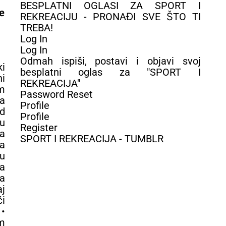
BESPLATNI OGLASI ZA SPORT I
e
REKREACIJU - PRONAĐI SVE ŠTO TI
TREBA!
Log In
Log In
Odmah ispiši, postavi i objavi svoj
ki
besplatni oglas za "SPORT I
i
REKREACIJA"
m
Password Reset
ba
Profile
od
Profile
u
Register
na
SPORT I REKREACIJA - TUMBLR
a
nu
va
a
j
i
•
m